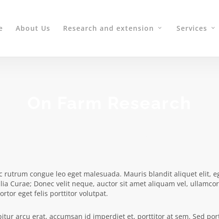
e
About Us
Research and extension
Services
On Farm Research
 rutrum congue leo eget malesuada. Mauris blandit aliquet elit, e
ilia Curae; Donec velit neque, auctor sit amet aliquam vel, ullamcor
rtor eget felis porttitor volutpat.
ur arcu erat, accumsan id imperdiet et, porttitor at sem. Sed portt