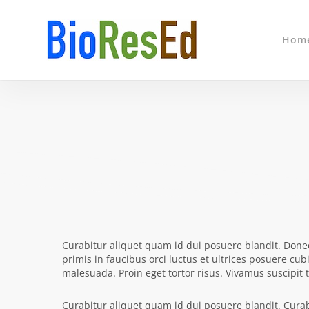
Skip
to
main
Hom
content
Curabitur aliquet quam id dui posuere blandit. Donec
primis in faucibus orci luctus et ultrices posuere cub
malesuada. Proin eget tortor risus. Vivamus suscipit to
Curabitur aliquet quam id dui posuere blandit. Curabit