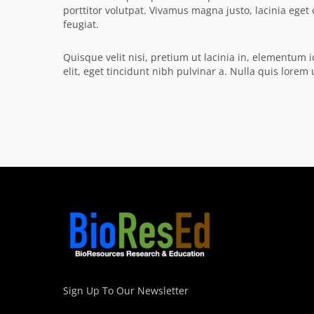
porttitor volutpat. Vivamus magna justo, lacinia eget 
feugiat.
Quisque velit nisi, pretium ut lacinia in, elementum
elit, eget tincidunt nibh pulvinar a. Nulla quis lore
Sign Up To Our Newsletter