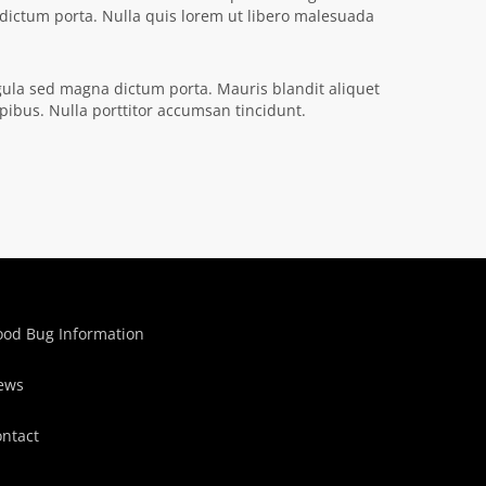
na dictum porta. Nulla quis lorem ut libero malesuada
igula sed magna dictum porta. Mauris blandit aliquet
apibus. Nulla porttitor accumsan tincidunt.
ood Bug Information
ews
ontact