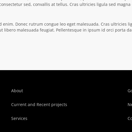
consectetur sed, convallis at tellus. Cras ultricies ligula sed mag
 id enim. Donec rutrum congue leo eget malesuada. Cras ultricies l
m ut libero malesuada feugiat. Pellentesque in ipsum id orci porta d
About
G
Current and Recent projects
N
Services
C